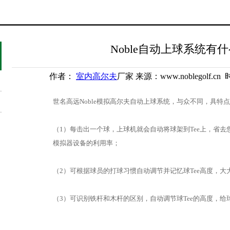
Noble自动上球系统有
作者：
室内高尔夫
厂家 来源：www.noblegolf.cn
世名高远Noble模拟高尔夫自动上球系统，与众不同，具特
（1）每击出一个球，上球机就会自动将球架到Tee上，省
模拟器设备的利用率；
（2）可根据球员的打球习惯自动调节并记忆球Tee高度，
（3）可识别铁杆和木杆的区别，自动调节球Tee的高度，给