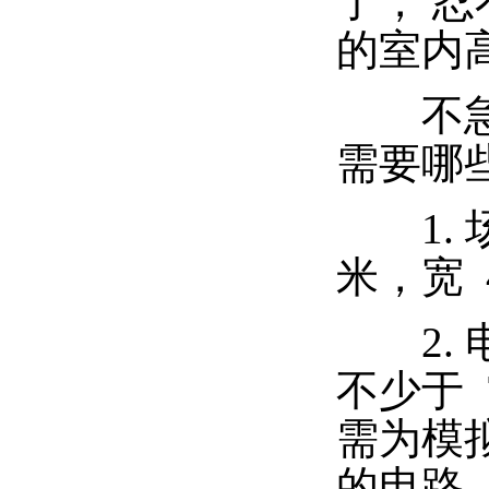
了， 
的室内
不急，
需要哪
1. 
米，宽 4
2. 电
不少于 
需为模拟
的电路