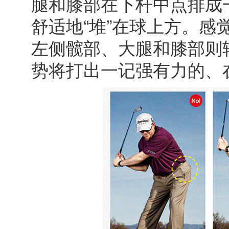
腿和膝部在下杆中点排成
舒适地“堆”在球上方。
左侧髋部、大腿和膝部则
势将打出一记强有力的、