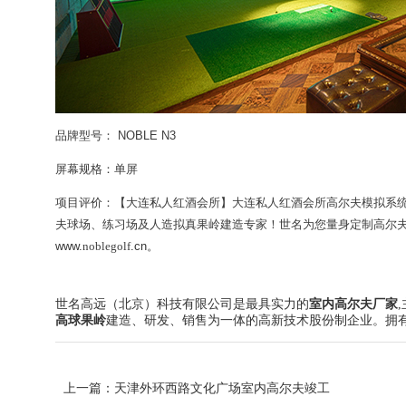
品牌型号： NOBLE N3
屏幕规格：单屏
项目评价：【
大连私人红酒会所
】
大连私人红酒会所
高尔夫模拟系统
夫球场、练习场及人造拟真果岭建造专家！世名为您量身定制高尔夫及人
www.
noblegolf
.cn
。
世名高远（北京）科技有限公司是最具实力的
室内高尔夫厂家
高球果岭
建造、研发、销售为一体的高新技术股份制企业。拥
上一篇：
天津外环西路文化广场室内高尔夫竣工